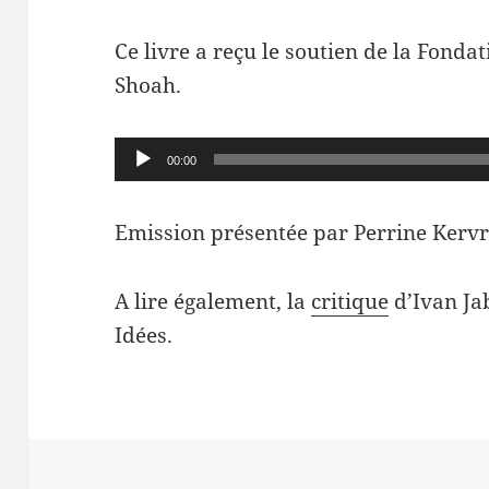
Ce livre a reçu le soutien de la Fonda
Shoah.
Lecteur
00:00
audio
Emission présentée par Perrine Kervr
A lire également, la
critique
d’Ivan Jab
Idées.