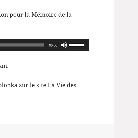
tion pour la Mémoire de la
Utilisez
00:00
les
flèches
an.
haut/bas
pour
lonka sur le site La Vie des
augmenter
ou
diminuer
le
volume.