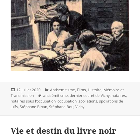
Publié
Catégories
12 juillet 2020
Antisémitisme
,
Films
,
Histoire
,
Mémoire et
le
Mots-
Transmission
antisémitisme
,
dernier secret de Vichy
,
notaires
,
clés
notaires sous l'occupation
,
occupation
,
spoliations
,
spoliations de
juifs
,
Stéphane Bihan
,
Stéphane Bou
,
Vichy
Vie et destin du livre noir