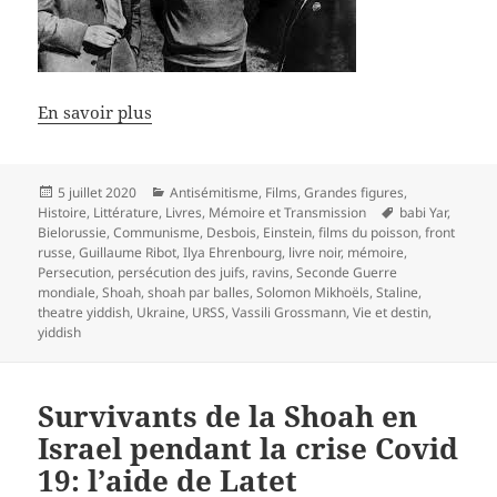
En savoir plus
Publié
Catégories
5 juillet 2020
Antisémitisme
,
Films
,
Grandes figures
,
le
Mots-
Histoire
,
Littérature
,
Livres
,
Mémoire et Transmission
babi Yar
,
clés
Bielorussie
,
Communisme
,
Desbois
,
Einstein
,
films du poisson
,
front
russe
,
Guillaume Ribot
,
Ilya Ehrenbourg
,
livre noir
,
mémoire
,
Persecution
,
persécution des juifs
,
ravins
,
Seconde Guerre
mondiale
,
Shoah
,
shoah par balles
,
Solomon Mikhoëls
,
Staline
,
theatre yiddish
,
Ukraine
,
URSS
,
Vassili Grossmann
,
Vie et destin
,
yiddish
Survivants de la Shoah en
Israel pendant la crise Covid
19: l’aide de Latet