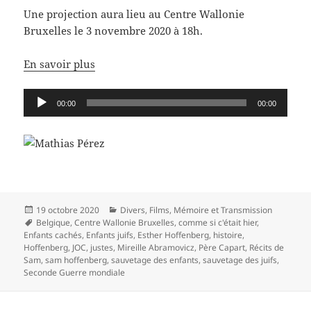
Une projection aura lieu au Centre Wallonie
Bruxelles le 3 novembre 2020 à 18h.
En savoir plus
Lecteur
00:00
00:00
audio
Publié
Catégories
19 octobre 2020
Divers
,
Films
,
Mémoire et Transmission
le
Mots-
Belgique
,
Centre Wallonie Bruxelles
,
comme si c'était hier
,
clés
Enfants cachés
,
Enfants juifs
,
Esther Hoffenberg
,
histoire
,
Hoffenberg
,
JOC
,
justes
,
Mireille Abramovicz
,
Père Capart
,
Récits de
Sam
,
sam hoffenberg
,
sauvetage des enfants
,
sauvetage des juifs
,
Seconde Guerre mondiale