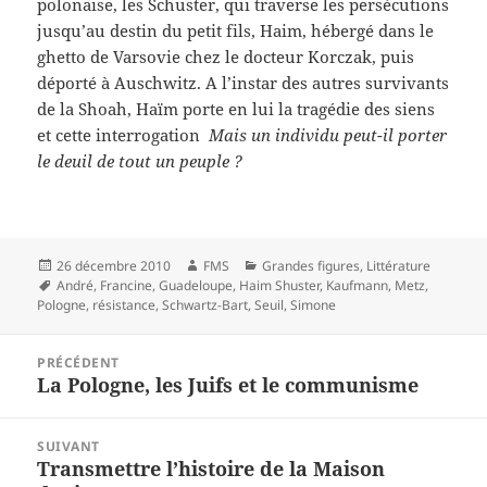
polonaise, les Schuster, qui traverse les persécutions
jusqu’au destin du petit fils, Haim, hébergé dans le
ghetto de Varsovie chez le docteur Korczak, puis
déporté à Auschwitz. A l’instar des autres survivants
de la Shoah, Haïm porte en lui la tragédie des siens
et cette interrogation
Mais un individu peut-il porter
le deuil de tout un peuple ?
Publié
Auteur
Catégories
26 décembre 2010
FMS
Grandes figures
,
Littérature
le
Mots-
André
,
Francine
,
Guadeloupe
,
Haim Shuster
,
Kaufmann
,
Metz
,
clés
Pologne
,
résistance
,
Schwartz-Bart
,
Seuil
,
Simone
Navigation
PRÉCÉDENT
de
La Pologne, les Juifs et le communisme
Article
l’article
précédent :
SUIVANT
Transmettre l’histoire de la Maison
Article