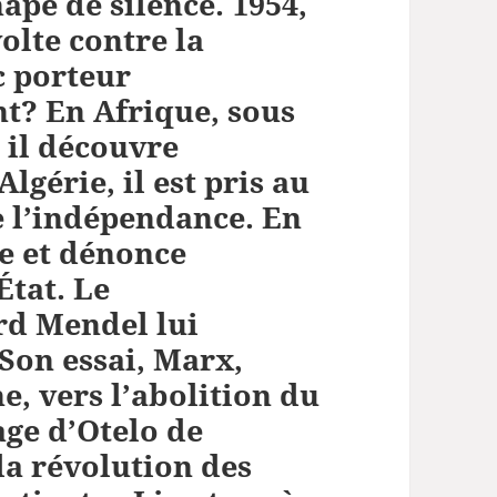
ape de silence. 1954,
volte contre la
c porteur
nt? En Afrique, sous
 il découvre
lgérie, il est pris au
e l’indépendance. En
ne et dénonce
État. Le
rd Mendel lui
Son essai, Marx,
ne, vers l’abolition du
age d’Otelo de
 la révolution des