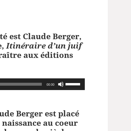
té est
Claude Berger,
e,
Itinéraire d’un juif
raître aux éditions
Utilisez
00:00
les
flèches
haut/bas
ude Berger est placé
pour
 naissance au coeur
augmenter