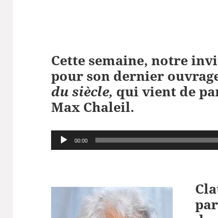
Cette semaine, notre invi
pour son dernier ouvrag
du siècle,
qui vient de pa
Max Chaleil.
Lecteur
00:00
audio
Cla
par