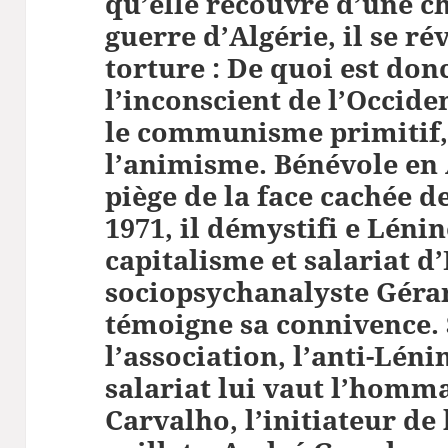
qu’elle recouvre d’une ch
guerre d’Algérie, il se ré
torture : De quoi est don
l’inconscient de l’Occide
le communisme primitif,
l’animisme. Bénévole en A
piège de la face cachée d
1971, il démystifi e Léni
capitalisme et salariat d’
sociopsychanalyste Géra
témoigne sa connivence. 
l’association, l’anti-Léni
salariat lui vaut l’homm
Carvalho, l’initiateur de