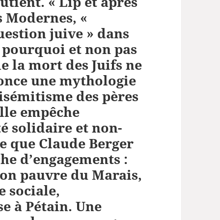
utient. « Lip et après
s Modernes, «
uestion juive » dans
 pourquoi et non pas
 la mort des Juifs ne
énonce une mythologie
tisémitisme des pères
Elle empêche
é solidaire et non-
ête que Claude Berger
iche d’engagements :
ion pauvre du Marais,
 sociale,
se à Pétain. Une