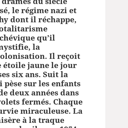
 drames du siècle
ou
sé, le régime nazi et
diminuer
hy dont il réchappe,
le
totalitarisme
volume.
chévique qu’il
ystifie, la
olonisation. Il reçoit
 étoile jaune le jour
ses six ans. Suit la
pèse sur les enfants
 de deux années dans
volets fermés. Chaque
survie miraculeuse. La
isère à la traque