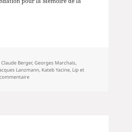
ondation pour la Mémoire de la
,
Claude Berger
,
Georges Marchais
,
Jacques Lanzmann
,
Kateb Yacine
,
Lip et
sur Claude Berger : itinéraire d’un juif du siècl
commentaire