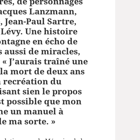
tres, de personnages
 Jacques Lanzmann,
 Jean-Paul Sartre,
Lévy. Une histoire
ontagne en écho de
 aussi de miracles,
 « J’aurais traîné une
 la mort de deux ans
a recréation du
isant sien le propos
est possible que mon
me un manuel à
de ma sorte. »