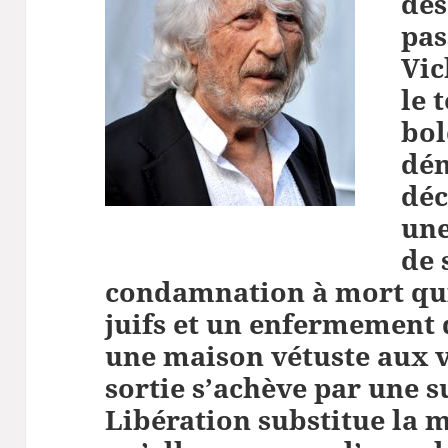
des
pas
Vic
le 
bol
dém
déc
une
de 
condamnation à mort qui 
juifs et un enfermement
une maison vétuste aux 
sortie s’achève par une 
Libération substitue la m