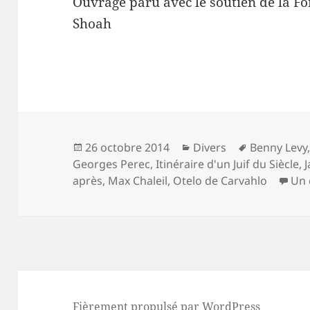
Ouvrage paru avec le soutien de la F
Shoah
Publié
Catégories
Mots-
26 octobre 2014
Divers
Benny Levy
le
clés
Georges Perec
,
Itinéraire d'un Juif du Siècle
,
après
,
Max Chaleil
,
Otelo de Carvahlo
Un 
Fièrement propulsé par WordPress