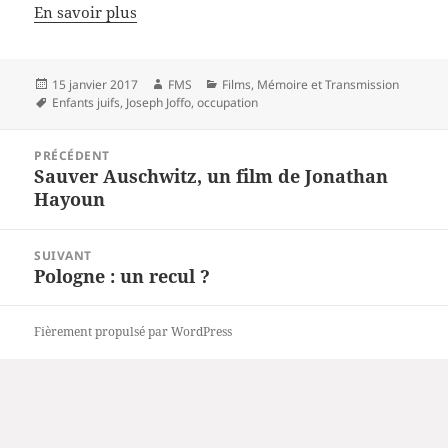
En savoir plus
Publié
Auteur
Catégories
15 janvier 2017
FMS
Films
,
Mémoire et Transmission
le
Mots-
Enfants juifs
,
Joseph Joffo
,
occupation
clés
Navigation
PRÉCÉDENT
de
Sauver Auschwitz, un film de Jonathan
Article
l’article
Hayoun
précédent :
SUIVANT
Pologne : un recul ?
Article
suivant :
Fièrement propulsé par WordPress