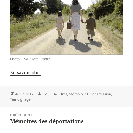
Photo : INA / Arte France
En savoir plus
Publié
Auteur
Catégories
4 juin 2017
FMS
Films
,
Mémoire et Transmission
,
le
Témoignage
Navigation
PRÉCÉDENT
de
Mémoires des déportations
Article
l’article
précédent :