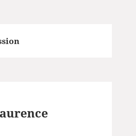
ssion
Laurence