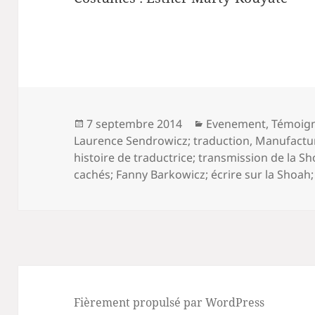
Publié
Catégories
7 septembre 2014
Evenement
,
Témoig
le
Laurence Sendrowicz; traduction
,
Manufactur
histoire de traductrice; transmission de la 
cachés; Fanny Barkowicz; écrire sur la Shoah;
Fièrement propulsé par WordPress