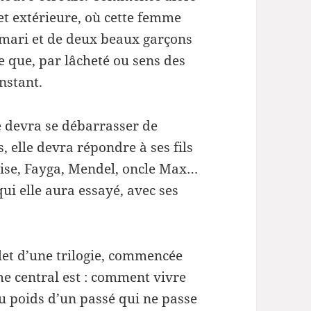
ou
et extérieure, où cette femme
diminuer
 mari et de deux beaux garçons
le
 que, par lâcheté ou sens des
volume.
instant.
ce devra se débarrasser de
 elle devra répondre à ses fils
rise, Fayga, Mendel, oncle Max…
ui elle aura essayé, avec ses
let d’une trilogie, commencée
me central est : comment vivre
u poids d’un passé qui ne passe