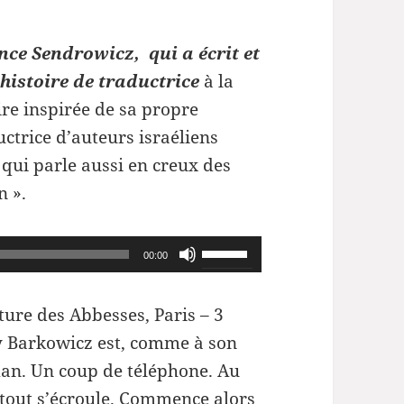
ce Sendrowicz, qui a écrit et
histoire de traductrice
à la
re inspirée de sa propre
uctrice d’auteurs israéliens
ui parle aussi en creux des
n ».
Utilisez
00:00
les
flèches
ture des Abbesses, Paris –
3
haut/bas
y Barkowicz est, comme à son
pour
man. Un coup de téléphone. Au
augmenter
 tout s’écroule. Commence alors