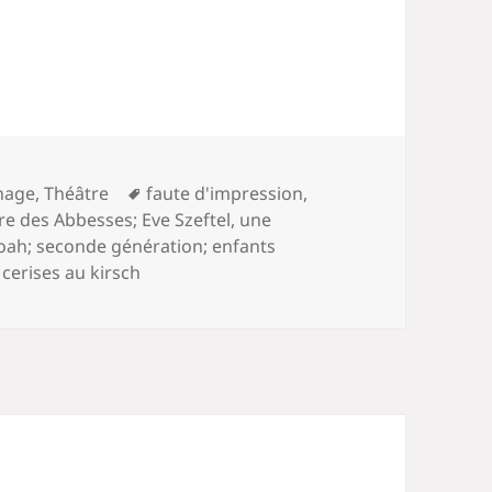
Mots-
nage
,
Théâtre
faute d'impression
,
clés
e des Abbesses; Eve Szeftel
,
une
Shoah; seconde génération; enfants
 cerises au kirsch