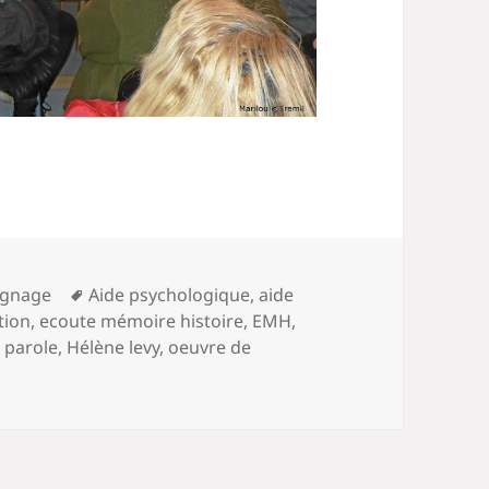
Mots-
ignage
Aide psychologique
,
aide
clés
tion
,
ecoute mémoire histoire
,
EMH
,
 parole
,
Hélène levy
,
oeuvre de