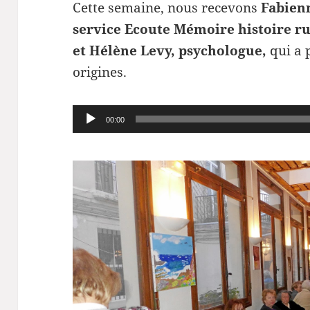
Cette semaine, nous recevons
Fabien
service Ecoute Mémoire histoire ru
et Hélène Levy, psychologue,
qui a p
origines.
Lecteur
00:00
audio