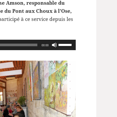
ne Amson, responsable du
e du Pont aux Choux à l’Ose,
articipé à ce service depuis les
Utilisez
00:00
les
flèches
haut/bas
pour
augmenter
ou
diminuer
le
volume.