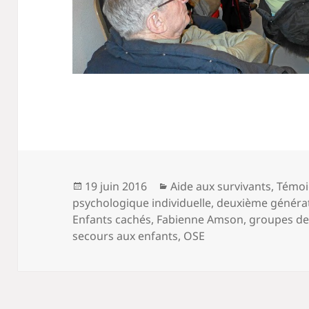
Publié
Catégories
19 juin 2016
Aide aux survivants
,
Témo
le
psychologique individuelle
,
deuxième généra
Enfants cachés
,
Fabienne Amson
,
groupes de
secours aux enfants
,
OSE