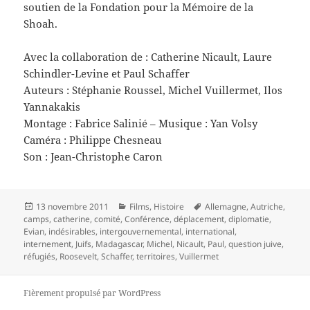
soutien de la Fondation pour la Mémoire de la
Shoah.
Avec la collaboration de : Catherine Nicault, Laure
Schindler-Levine et Paul Schaffer
Auteurs : Stéphanie Roussel, Michel Vuillermet, Ilos
Yannakakis
Montage : Fabrice Salinié – Musique : Yan Volsy
Caméra : Philippe Chesneau
Son : Jean-Christophe Caron
Publié
Catégories
Mots-
13 novembre 2011
Films
,
Histoire
Allemagne
,
Autriche
,
le
clés
camps
,
catherine
,
comité
,
Conférence
,
déplacement
,
diplomatie
,
Evian
,
indésirables
,
intergouvernemental
,
international
,
internement
,
Juifs
,
Madagascar
,
Michel
,
Nicault
,
Paul
,
question juive
,
réfugiés
,
Roosevelt
,
Schaffer
,
territoires
,
Vuillermet
Fièrement propulsé par WordPress