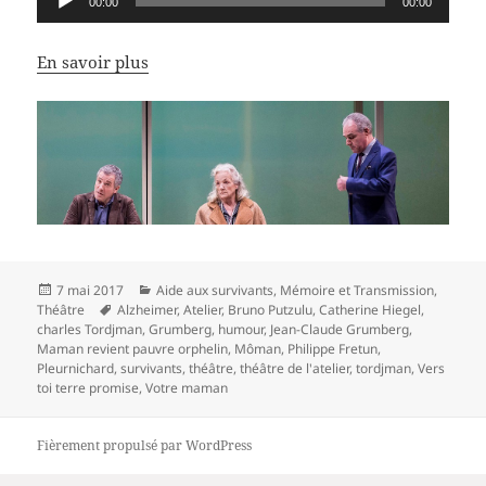
00:00
00:00
audio
En savoir plus
Publié
Catégories
7 mai 2017
Aide aux survivants
,
Mémoire et Transmission
,
le
Mots-
Théâtre
Alzheimer
,
Atelier
,
Bruno Putzulu
,
Catherine Hiegel
,
clés
charles Tordjman
,
Grumberg
,
humour
,
Jean-Claude Grumberg
,
Maman revient pauvre orphelin
,
Môman
,
Philippe Fretun
,
Pleurnichard
,
survivants
,
théâtre
,
théâtre de l'atelier
,
tordjman
,
Vers
toi terre promise
,
Votre maman
Fièrement propulsé par WordPress