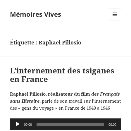
Mémoires Vives
MENU
ET
WIDGETS
Étiquette :
Raphaël Pillosio
L’internement des tsiganes
en France
Raphaël Pillosio, réalisateur du film
des Français
sans Histoire
,
parle de son travail sur l’internement
des « gens du voyage » en France de 1940 à 1946
Lecteur
00:00
00:00
audio