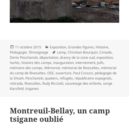
Publié
Catégories
11 octobre 2015
Exposition
,
Grandes figures
,
Histoire
,
le
Mots-
Pédagogie
,
Témoignage
camp
,
Christian Bourquin
,
Cimade
,
clés
Denis Peschanski
,
déportation
,
drancy de la zone sud
,
exposition
,
harkis
,
histoire des camps
,
inauguration
,
internement
,
Juifs
,
mémoire des camps
,
Mémorial
,
mémorial de Rivesaltes
,
mémorial
du camp de Rivesaltes
,
OSE
,
ouverture
,
Paul Corazzi
,
pédagogie de
la Shoah
,
Peschanski
,
quakers
,
réfugiés
,
républicains espagnols
,
retirada
,
Rivesaltes
,
Rudy Ricciotti
,
sauvetage des enfants
,
serge
klarsfeld
,
tsiganes
Montreuil-Bellay, un camp
tsigane oublié