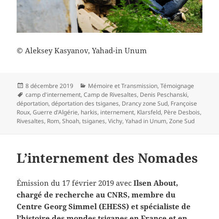
© Aleksey Kasyanov, Yahad-in Unum
Publié
Catégories
8 décembre 2019
Mémoire et Transmission
,
Témoignage
le
Mots-
camp d'internement
,
Camp de Rivesaltes
,
Denis Peschanski
,
clés
déportation
,
déportation des tsiganes
,
Drancy zone Sud
,
Françoise
Roux
,
Guerre d'Algérie
,
harkis
,
internement
,
Klarsfeld
,
Père Desbois
,
Rivesaltes
,
Rom
,
Shoah
,
tsiganes
,
Vichy
,
Yahad in Unum
,
Zone Sud
L’internement des Nomades
Émission du 17 février 2019 avec
Ilsen About,
chargé de recherche au CNRS, membre du
Centre Georg Simmel (EHESS) et spécialiste de
l’histoire des mondes tsiganes en France et en