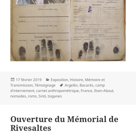
Publié
Catégories
17 février 2019
Exposition
,
Histoire
,
Mémoire et
le
Mots-
Transmission
,
Témoignage
Argelès
,
Bacarès
,
camp
clés
d'internement
,
carnet anthropométrique
,
France
,
Ilsen About
,
nomades
,
roms
,
Sinti
,
tsiganes
Ouverture du Mémorial de
Rivesaltes