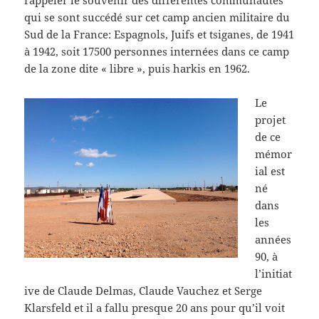
rappeler le souvenir des différentes communautés
qui se sont succédé sur cet camp ancien militaire du
Sud de la France: Espagnols, Juifs et tsiganes, de 1941
à 1942, soit 17500 personnes internées dans ce camp
de la zone dite « libre », puis harkis en 1962.
Le
projet
de ce
mémor
ial est
né
dans
les
années
90, à
l’initiat
ive de Claude Delmas, Claude Vauchez et Serge
Klarsfeld et il a fallu presque 20 ans pour qu’il voit