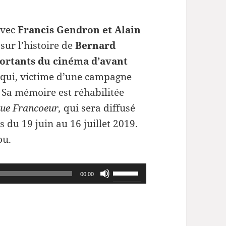
avec
Francis Gendron et Alain
 sur l’histoire de
Bernard
portants du cinéma d’avant
t qui, victime d’une campagne
 Sa mémoire est réhabilitée
 rue Francoeur,
qui sera diffusé
 du 19 juin au 16 juillet 2019.
ou.
Utilisez
00:00
les
flèches
haut/bas