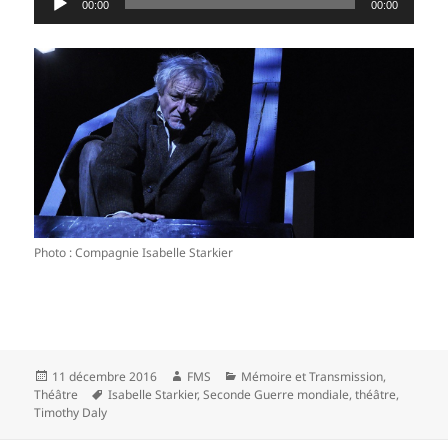
00:00
00:00
audio
Photo : Compagnie Isabelle Starkier
Publié
Auteur
Catégories
11 décembre 2016
FMS
Mémoire et Transmission
,
le
Mots-
Théâtre
Isabelle Starkier
,
Seconde Guerre mondiale
,
théâtre
,
clés
Timothy Daly