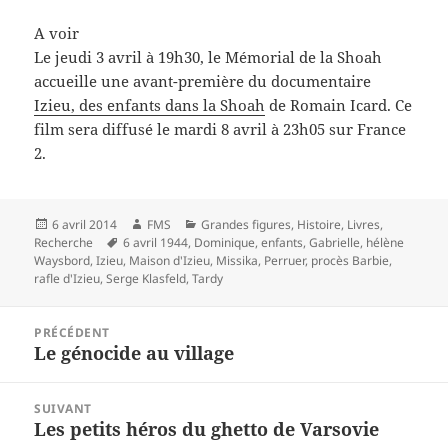
A voir
Le jeudi 3 avril à 19h30, le Mémorial de la Shoah
accueille une avant-première du documentaire
Izieu, des enfants dans la Shoah
de Romain Icard. Ce
film sera diffusé le mardi 8 avril à 23h05 sur France
2.
Publié
Auteur
Catégories
6 avril 2014
FMS
Grandes figures
,
Histoire
,
Livres
,
le
Mots-
Recherche
6 avril 1944
,
Dominique
,
enfants
,
Gabrielle
,
hélène
clés
Waysbord
,
Izieu
,
Maison d'Izieu
,
Missika
,
Perruer
,
procès Barbie
,
rafle d'Izieu
,
Serge Klasfeld
,
Tardy
Navigation
PRÉCÉDENT
de
Le génocide au village
Article
l’article
précédent :
SUIVANT
Les petits héros du ghetto de Varsovie
Article