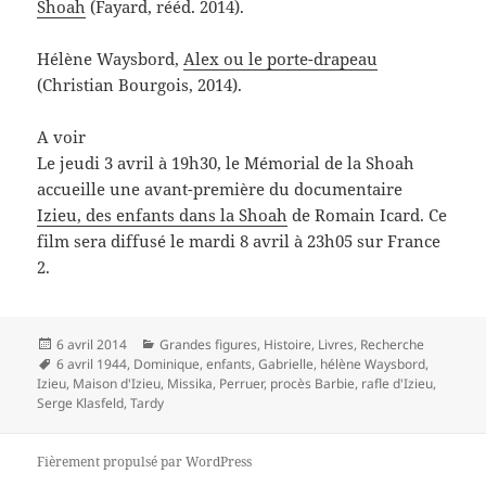
Shoah
(Fayard, rééd. 2014).
Hélène Waysbord,
Alex ou le porte-drapeau
(Christian Bourgois, 2014).
A voir
Le jeudi 3 avril à 19h30, le Mémorial de la Shoah
accueille une avant-première du documentaire
Izieu, des enfants dans la Shoah
de Romain Icard. Ce
film sera diffusé le mardi 8 avril à 23h05 sur France
2.
Publié
Catégories
6 avril 2014
Grandes figures
,
Histoire
,
Livres
,
Recherche
le
Mots-
6 avril 1944
,
Dominique
,
enfants
,
Gabrielle
,
hélène Waysbord
,
clés
Izieu
,
Maison d'Izieu
,
Missika
,
Perruer
,
procès Barbie
,
rafle d'Izieu
,
Serge Klasfeld
,
Tardy
Fièrement propulsé par WordPress