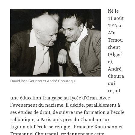
Né le
11 août
1917 à
Aïn
Temou
chent
(Algéri
e),
André
Choura
David Ben Gourion et André Chouraqui
qui
reçoit
une éducation française au lycée d’Oran. Avec
l’avènement du nazisme, il décide, parallèlement à
ses études de droit, de suivre une formation à l’école
rabbinique, à Paris puis près du Chambon sur
Lignon où l’école se réfugie. Francine Kaufmann et
Emmanuel Chouraqui reviennent sur cette