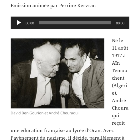
Emission animée par Perrine Kervran
Lecteur
00:00
00:00
audio
Né le
11 août
1917 à
Aïn
Temou
chent
(Algéri
e),
André
Choura
David Ben Gourion et André Chouraqui
qui
reçoit
une éducation française au lycée d’Oran. Avec
l’avènement du nazisme, il décide, parallèlement à