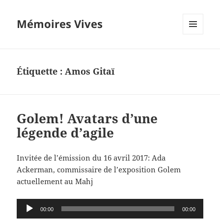
Mémoires Vives
MENU
ET
WIDGETS
Étiquette :
Amos Gitaï
Golem! Avatars d’une
légende d’agile
Invitée de l’émission du 16 avril 2017: Ada
Ackerman, commissaire de l’exposition Golem
actuellement au Mahj
Lecteur
00:00
00:00
audio