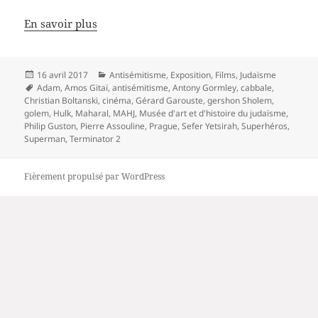
En savoir plus
Publié
Catégories
16 avril 2017
Antisémitisme
,
Exposition
,
Films
,
Judaïsme
le
Mots-
Adam
,
Amos Gitaï
,
antisémitisme
,
Antony Gormley
,
cabbale
,
clés
Christian Boltanski
,
cinéma
,
Gérard Garouste
,
gershon Sholem
,
golem
,
Hulk
,
Maharal
,
MAHJ
,
Musée d'art et d'histoire du judaïsme
,
Philip Guston
,
Pierre Assouline
,
Prague
,
Sefer Yetsirah
,
Superhéros
,
Superman
,
Terminator 2
Fièrement propulsé par WordPress