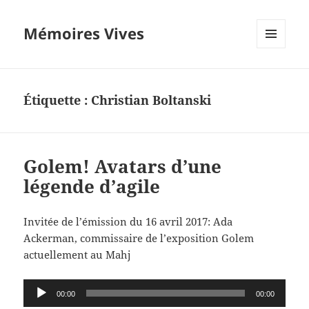
Mémoires Vives
MENU
ET
WIDGETS
Étiquette :
Christian Boltanski
Golem! Avatars d’une
légende d’agile
Invitée de l’émission du 16 avril 2017: Ada
Ackerman, commissaire de l’exposition Golem
actuellement au Mahj
Lecteur
00:00
00:00
audio