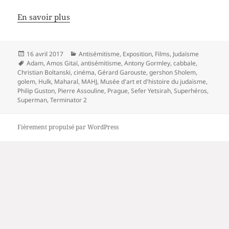
En savoir plus
Publié
Catégories
16 avril 2017
Antisémitisme
,
Exposition
,
Films
,
Judaïsme
le
Mots-
Adam
,
Amos Gitaï
,
antisémitisme
,
Antony Gormley
,
cabbale
,
clés
Christian Boltanski
,
cinéma
,
Gérard Garouste
,
gershon Sholem
,
golem
,
Hulk
,
Maharal
,
MAHJ
,
Musée d'art et d'histoire du judaïsme
,
Philip Guston
,
Pierre Assouline
,
Prague
,
Sefer Yetsirah
,
Superhéros
,
Superman
,
Terminator 2
Fièrement propulsé par WordPress