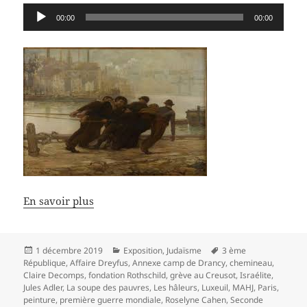
Lecteur
00:00
00:00
audio
En savoir plus
Publié
Catégories
Mots-
1 décembre 2019
Exposition
,
Judaïsme
3 ème
le
clés
République
,
Affaire Dreyfus
,
Annexe camp de Drancy
,
chemineau
,
Claire Decomps
,
fondation Rothschild
,
grève au Creusot
,
Israélite
,
Jules Adler
,
La soupe des pauvres
,
Les hâleurs
,
Luxeuil
,
MAHJ
,
Paris
,
peinture
,
première guerre mondiale
,
Roselyne Cahen
,
Seconde