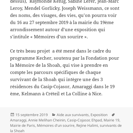
dessus), Raymonde Kenig, Sabine Lerer, Jean-Marc
Leroy, Mendel Gorlicky, Joseph Weissmann, ce sont
des noms, des visages, des vies, qu’on pourra voir
du 16 au 27 septembre 2019 à la mairie du 19ème
arrondissement autour d’une exposition qui
s’intitule « Mémoires d’un sourire ».
Ce très beau projet a été mené dans le cadre du
programme Kecher, soutenu par la Fondation pour
la Mémoire de la Shoah, qui vise à prendre en
compte les parcours spécifiques de chaque
survivant de la Shoah qui intègre une des 3
résidences du Casip-Cojasor, Amaraggi dans le 19
ème, Kelmann à Créteil et La Colline à Nice.
Publié
Catégories
Mots-
15 septembre 2019
Aide aux survivants
,
Exposition
le
clés
Amaraggi
,
Annie Melihan Cheinin
,
Casip-Cojasor
,
Ehpad
,
Mairie 19
,
Mairie de Paris
,
Mémoires d'un sourire
,
Rejine Halimi
,
survivants de
la Shoah