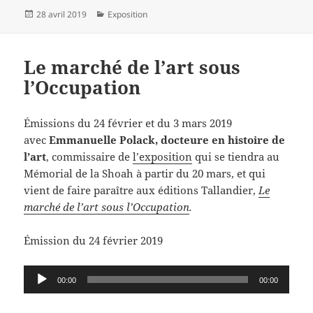
Publié
Catégories
28 avril 2019
Exposition
le
Le marché de l’art sous
l’Occupation
Émissions du 24 février et du 3 mars 2019
avec
Emmanuelle Polack, docteure en histoire de
l’art
, commissaire de
l’exposition
qui se tiendra au
Mémorial de la Shoah à partir du 20 mars, et qui
vient de faire paraître aux éditions Tallandier,
Le
marché de l’art sous l’Occupation
.
Émission du 24 février 2019
Lecteur
00:00
00:00
audio