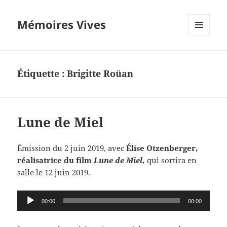
Mémoires Vives
MENU
ET
WIDGETS
Étiquette :
Brigitte Roüan
Lune de Miel
Émission du 2 juin 2019, avec
Élise Otzenberger,
réalisatrice du film
Lune de Miel,
qui sortira en
salle le 12 juin 2019.
Lecteur
00:00
00:00
audio