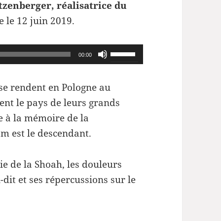
tzenberger, réalisatrice du
e le 12 juin 2019.
Utilisez
00:00
les
flèches
e rendent en Pologne au
haut/bas
ent le pays de leurs grands
pour
e à la mémoire de la
augmenter
 est le descendant.
ou
diminuer
ie de la Shoah, les douleurs
le
-dit et ses répercussions sur le
volume.