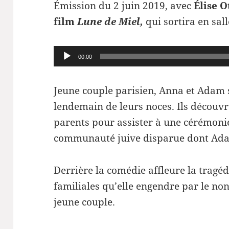
Émission du 2 juin 2019, avec
Élise O
film
Lune de Miel,
qui sortira en sall
Lecteur
00:00
audio
J
eune couple parisien,
Anna et Adam s
lendemain de leurs noces. Ils découvr
parents pour assister à une cérémoni
communauté juive disparue dont Adam
Derrière la comédie affleure la tragéd
familiales qu’elle engendre par le non
jeune couple.