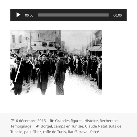
Lecteur
00:00
00:00
audio
Publié
Catégories
6 décembre 2015
Grandes figures
,
Histoire
,
Recherche
,
le
Mots-
Témoignage
Borgel
,
camps en Tunisie
,
Claude Nataf
,
Juifs de
clés
Tunisie
,
paul Ghez
,
rafle de Tunis
,
Rauff
,
travail forcé