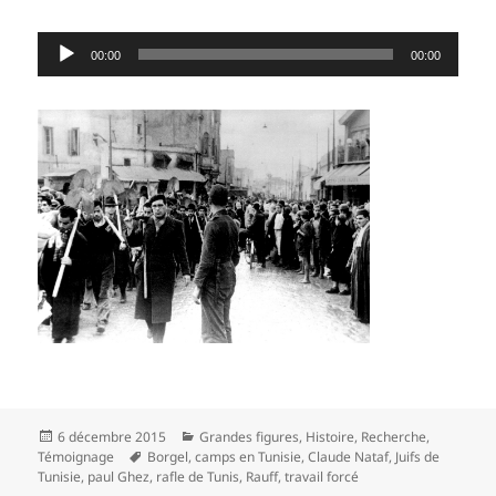
Lecteur
00:00
00:00
audio
Publié
Catégories
6 décembre 2015
Grandes figures
,
Histoire
,
Recherche
,
le
Mots-
Témoignage
Borgel
,
camps en Tunisie
,
Claude Nataf
,
Juifs de
clés
Tunisie
,
paul Ghez
,
rafle de Tunis
,
Rauff
,
travail forcé