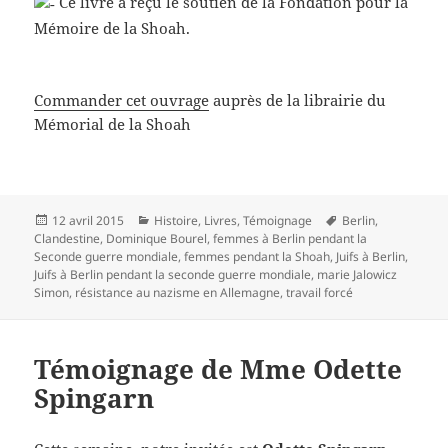
Ce livre a reçu le soutien de la Fondation pour la
Mémoire de la Shoah.
Commander cet ouvrage
auprès de la librairie du
Mémorial de la Shoah
Publié
Catégories
Mots-
12 avril 2015
Histoire
,
Livres
,
Témoignage
Berlin
,
le
clés
Clandestine
,
Dominique Bourel
,
femmes à Berlin pendant la
Seconde guerre mondiale
,
femmes pendant la Shoah
,
Juifs à Berlin
,
Juifs à Berlin pendant la seconde guerre mondiale
,
marie Jalowicz
Simon
,
résistance au nazisme en Allemagne
,
travail forcé
Témoignage de Mme Odette
Spingarn