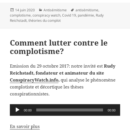
Publié
Catégories
Mots-
14 juin 2020
Antisémitisme
antisémitisme
,
le
clés
complotisme
,
conspiracy watch
,
Covid 19
,
pandémie
,
Rudy
Reichstadt
,
théories du complot
Comment lutter contre le
complotisme?
Emission du 29 octobre 2017: notre invité est
Rudy
Reichstadt, fondateur et animateur du site
ConspiracyWatch.info
,
qui analyse le phénomène
complotiste et décortique les thèses
conspirationnistes.
Lecteur
00:00
00:00
audio
En savoir plus