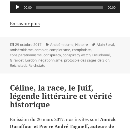
Lecteur
00:00
00:00
audio
En savoir plus
Publié
Catégories
Mots-
29 octobre 2017
Antisémitisme
,
Histoire
Alain Soral
,
le
clés
antisémitisme
,
complot
,
complotisme
,
complotiste
,
consiparationnisme
,
conspiracy
,
conspiracy watch
,
Dieudonné
,
Girardet
,
Lordon
,
négationnisme
,
protocole des sages de Sion
,
Reichstadt
,
Reichstatd
Céline, la race, le Juif,
légende littéraire et vérité
historique
Emission du 26 mars 2017: nos invités sont
Annick
Duraffour et Pierre André Taguieff, auteurs de