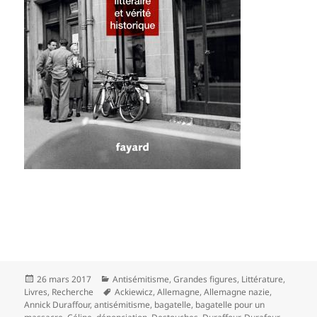
Publié
Catégories
26 mars 2017
Antisémitisme
,
Grandes figures
,
Littérature
,
le
Mots-
Livres
,
Recherche
Ackiewicz
,
Allemagne
,
Allemagne nazie
,
clés
Annick Duraffour
,
antisémitisme
,
bagatelle
,
bagatelle pour un