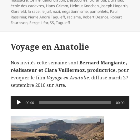
massacre
,
Céline
,
dénonciation
,
Destouches
,
Duraffour
,
Durafour
,
école des cadavres
,
Hans Grimm
,
Helmut Knochen
,
Joseph Hogarth
,
Klarsfeld
,
la race
,
le juif
,
nazi
,
négationnisme
,
pamphlets
,
Paul
Rassinier
,
Pierre André Taguieff
,
racisme
,
Robert Desnos
,
Robert
Faurisson
,
Serge Lifar
,
SS
,
Taguieff
Voyage en Anatolie
Nos invités cette semaine sont
Bernard Mangiante,
réalisateur et Clara Vuillermoz, productrice
, pour
évoquer le film
Voyage en Anatolie,
diffusé mardi 27
septembre 2016 sur Arte.
Lecteur
00:00
00:00
audio