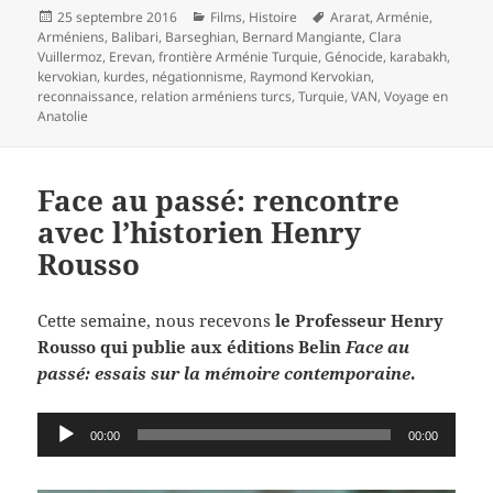
Publié
Catégories
Mots-
25 septembre 2016
Films
,
Histoire
Ararat
,
Arménie
,
le
clés
Arméniens
,
Balibari
,
Barseghian
,
Bernard Mangiante
,
Clara
Vuillermoz
,
Erevan
,
frontière Arménie Turquie
,
Génocide
,
karabakh
,
kervokian
,
kurdes
,
négationnisme
,
Raymond Kervokian
,
reconnaissance
,
relation arméniens turcs
,
Turquie
,
VAN
,
Voyage en
Anatolie
Face au passé: rencontre
avec l’historien Henry
Rousso
Cette semaine, nous recevons
le Professeur Henry
Rousso qui publie aux éditions Belin
Face au
passé: essais sur la mémoire contemporaine
.
Lecteur
00:00
00:00
audio