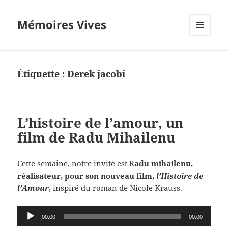
Mémoires Vives
MENU
ET
WIDGETS
Étiquette :
Derek jacobi
L’histoire de l’amour, un
film de Radu Mihailenu
Cette semaine, notre invité est R
adu mihailenu,
réalisateur, pour son nouveau film,
l’Histoire de
l’Amour
,
inspiré du roman de Nicole Krauss.
Lecteur
00:00
00:00
audio