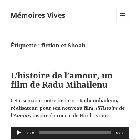
Mémoires Vives
MENU
ET
WIDGETS
Étiquette :
fiction et Shoah
L’histoire de l’amour, un
film de Radu Mihailenu
Cette semaine, notre invité est R
adu mihailenu,
réalisateur, pour son nouveau film,
l’Histoire de
l’Amour
,
inspiré du roman de Nicole Krauss.
Lecteur
00:00
00:00
audio