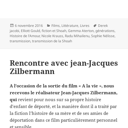
Publié
Catégories
Mots-
6 novembre 2016
Films
,
Littérature
,
Livres
Derek
le
clés
jacobi
,
Elliott Gould
,
fiction et Shoah
,
Gemma Aterton
,
générations
,
Histoire de l'Amour
,
Nicole Krauss
,
Radu Mihailenu
,
Sophie Nélisse
,
transmission
,
transmission de la Shoah
Rencontre avec jean-Jacques
Zilbermann
A l’occasion de la sortie du film « A la vie », nous
recevons le réalisateur Jean-Jacques Zilbermann,
qui
revient pour nous sur sa propre histoire
d’enfant de déporté, et la manière dont il a traité par
la fiction l’histoire de sa mère et de ses amies de
déportation dans ce film particulièrement personnel
et sensible.