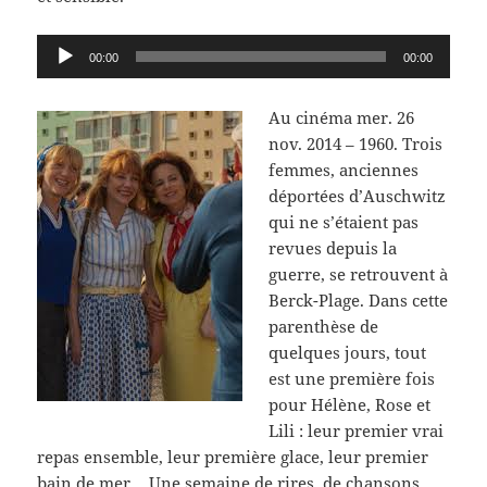
Lecteur
00:00
00:00
audio
Au cinéma mer. 26
nov. 2014 –
1960. Trois
femmes, anciennes
déportées d’Auschwitz
qui ne s’étaient pas
revues depuis la
guerre, se retrouvent à
Berck-Plage. Dans cette
parenthèse de
quelques jours, tout
est une première fois
pour Hélène, Rose et
Lili : leur premier vrai
repas ensemble, leur première glace, leur premier
bain de mer… Une semaine de rires, de chansons