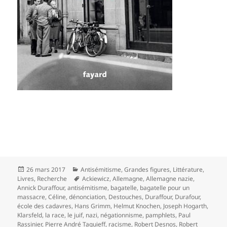
Publié
Catégories
26 mars 2017
Antisémitisme
,
Grandes figures
,
Littérature
,
le
Mots-
Livres
,
Recherche
Ackiewicz
,
Allemagne
,
Allemagne nazie
,
clés
Annick Duraffour
,
antisémitisme
,
bagatelle
,
bagatelle pour un
massacre
,
Céline
,
dénonciation
,
Destouches
,
Duraffour
,
Durafour
,
école des cadavres
,
Hans Grimm
,
Helmut Knochen
,
Joseph Hogarth
,
Klarsfeld
,
la race
,
le juif
,
nazi
,
négationnisme
,
pamphlets
,
Paul
Rassinier
,
Pierre André Taguieff
,
racisme
,
Robert Desnos
,
Robert