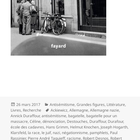
Publié
Catégories
26 mars 2017
Antisémitisme
,
Grandes figures
,
Littérature
,
le
Mots-
Livres
,
Recherche
Ackiewicz
,
Allemagne
,
Allemagne nazie
,
clés
Annick Duraffour
,
antisémitisme
,
bagatelle
,
bagatelle pour un
massacre
,
Céline
,
dénonciation
,
Destouches
,
Duraffour
,
Durafour
,
école des cadavres
,
Hans Grimm
,
Helmut Knochen
,
Joseph Hogarth
,
Klarsfeld
,
la race
,
le juif
,
nazi
,
négationnisme
,
pamphlets
,
Paul
Rassinier
,
Pierre André Taguieff
,
racisme
,
Robert Desnos
,
Robert