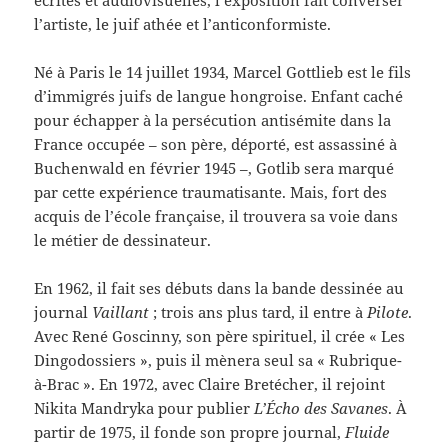
écrites et audiovisuelles, l’exposition fait converser
l’artiste, le juif athée et l’anticonformiste.
Né à Paris le 14 juillet 1934, Marcel Gottlieb est le fils
d’immigrés juifs de langue hongroise. Enfant caché
pour échapper à la persécution antisémite dans la
France occupée – son père, déporté, est assassiné à
Buchenwald en février 1945 –, Gotlib sera marqué
par cette expérience traumatisante. Mais, fort des
acquis de l’école française, il trouvera sa voie dans
le métier de dessinateur.
En 1962, il fait ses débuts dans la bande dessinée au
journal
Vaillant
; trois ans plus tard, il entre à
Pilote
.
Avec René Goscinny, son père spirituel, il crée « Les
Dingodossiers », puis il mènera seul sa « Rubrique-
à-Brac ». En 1972, avec Claire Bretécher, il rejoint
Nikita Mandryka pour publier
L’Écho des Savanes
. À
partir de 1975, il fonde son propre journal,
Fluide