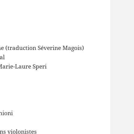
e (traduction Séverine Magois)
al
Marie-Laure Speri
mioni
s violonistes