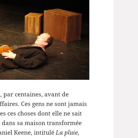
le
volume.
 par centaines, avant de
affaires. Ces gens ne sont jamais
es ces choses dont elle ne sait
elle dans sa maison transformée
niel Keene, intitulé
La pluie
,