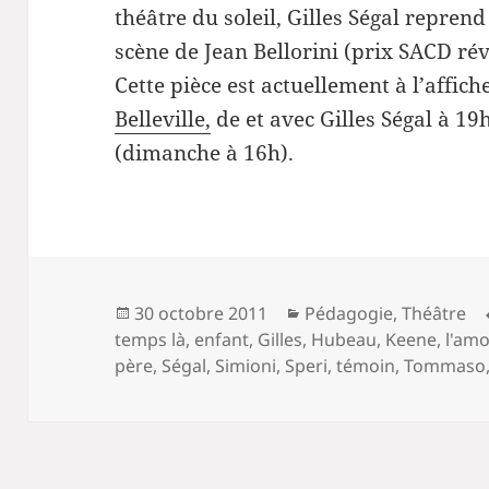
théâtre du soleil, Gilles Ségal repren
scène de Jean Bellorini (prix SACD rév
Cette pièce est actuellement à l’affich
Belleville,
de et avec Gilles Ségal à 1
(dimanche à 16h).
Publié
Catégories
30 octobre 2011
Pédagogie
,
Théâtre
le
temps là
,
enfant
,
Gilles
,
Hubeau
,
Keene
,
l'amo
père
,
Ségal
,
Simioni
,
Speri
,
témoin
,
Tommaso