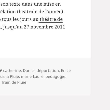
d son texte dans une mise en
élation théâtrale de l’année).
e tous les jours au
théâtre de
9h, jusqu’au 27 novembre 2011
Mots-
catherine
,
Daniel
,
déportation
,
En ce
clés
ur
,
la Pluie
,
marie-Laure
,
pédagogie
,
,
Train de Pluie