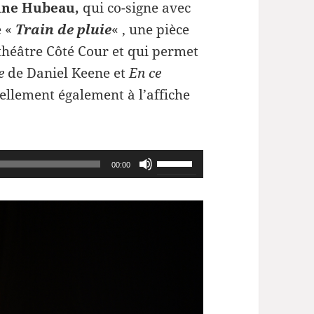
ine Hubeau,
qui co-signe avec
e «
Train de pluie
« , une pièce
théâtre Côté Cour et qui permet
e
de Daniel Keene et
En ce
uellement également à l’affiche
Utilisez
00:00
les
flèches
haut/bas
pour
augmenter
ou
diminuer