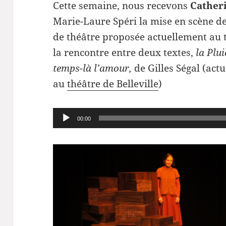
Cette semaine, nous recevons
Cather
Marie-Laure Spéri la mise en scène d
de théâtre proposée actuellement au 
la rencontre entre deux textes,
la Plui
temps-là l’amour,
de Gilles Ségal (act
au
théâtre de Belleville
)
Lecteur
00:00
audio