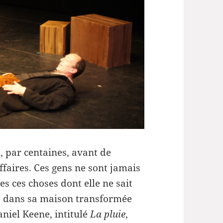
le
volume.
 par centaines, avant de
affaires. Ces gens ne sont jamais
es ces choses dont elle ne sait
elle dans sa maison transformée
niel Keene, intitulé
La pluie
,