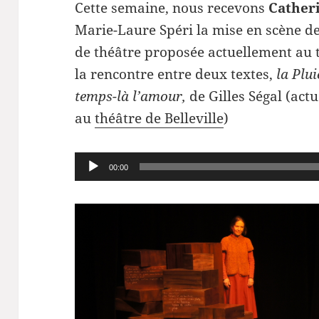
Cette semaine, nous recevons
Cather
Marie-Laure Spéri la mise en scène d
de théâtre proposée actuellement au 
la rencontre entre deux textes,
la Plui
temps-là l’amour,
de Gilles Ségal (act
au
théâtre de Belleville
)
Lecteur
00:00
audio