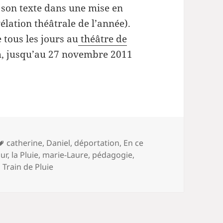
d son texte dans une mise en
élation théâtrale de l’année).
e tous les jours au
théâtre de
9h, jusqu’au 27 novembre 2011
Mots-
catherine
,
Daniel
,
déportation
,
En ce
clés
ur
,
la Pluie
,
marie-Laure
,
pédagogie
,
,
Train de Pluie