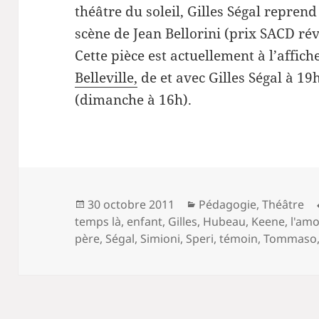
théâtre du soleil, Gilles Ségal repren
scène de Jean Bellorini (prix SACD rév
Cette pièce est actuellement à l’affich
Belleville,
de et avec Gilles Ségal à 1
(dimanche à 16h).
Publié
Catégories
30 octobre 2011
Pédagogie
,
Théâtre
le
temps là
,
enfant
,
Gilles
,
Hubeau
,
Keene
,
l'amo
père
,
Ségal
,
Simioni
,
Speri
,
témoin
,
Tommaso