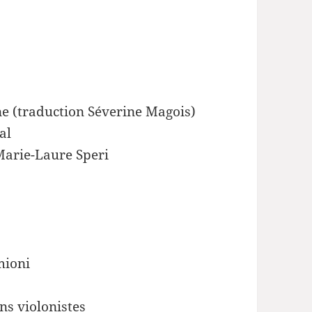
e (traduction Séverine Magois)
al
Marie-Laure Speri
mioni
s violonistes