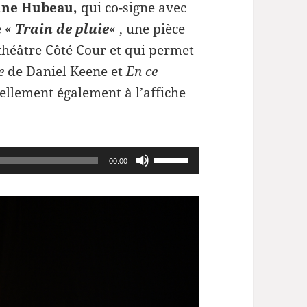
ine Hubeau,
qui co-signe avec
e «
Train de pluie
« , une pièce
théâtre Côté Cour et qui permet
e
de Daniel Keene et
En ce
uellement également à l’affiche
Utilisez
00:00
les
flèches
haut/bas
pour
augmenter
ou
diminuer