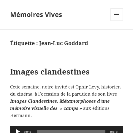
Mémoires Vives
MENU
ET
WIDGETS
Étiquette :
Jean-Luc Goddard
Images clandestines
Cette semaine, notre invité est Ophir Levy, historien
du cinéma, à l’occasion de la parution de son livre
Images Clandestines, Métamorphoses d’une
mémoire visuelle des » camps »
aux éditions
Hermann.
Lecteur
00:00
00:00