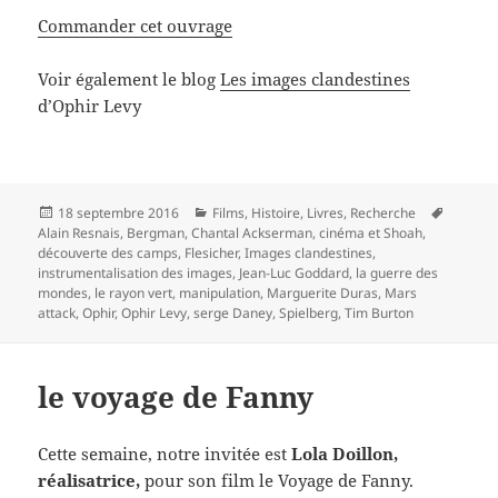
Commander cet ouvrage
Voir également le blog
Les images clandestines
d’Ophir Levy
Publié
Catégories
Mots-
18 septembre 2016
Films
,
Histoire
,
Livres
,
Recherche
le
clés
Alain Resnais
,
Bergman
,
Chantal Ackserman
,
cinéma et Shoah
,
découverte des camps
,
Flesicher
,
Images clandestines
,
instrumentalisation des images
,
Jean-Luc Goddard
,
la guerre des
mondes
,
le rayon vert
,
manipulation
,
Marguerite Duras
,
Mars
attack
,
Ophir
,
Ophir Levy
,
serge Daney
,
Spielberg
,
Tim Burton
le voyage de Fanny
Cette semaine, notre invitée est
Lola Doillon,
réalisatrice,
pour son film le Voyage de Fanny.