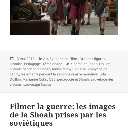
Publié
Catégories
15 mai 2016
Art
,
Evenement
,
Films
,
Grandes figures
,
le
Mots-
Histoire
,
Pédagogie
,
Témoignage
cinéma et Shoah
,
Doillon
,
clés
enfants pendant la Shoah
,
fanny
,
fanny Ben Ami
,
le voyage de
Fanny
,
les enfants pendant la seconde guerre mondiale
,
Lola
Doillon
,
Marianne Cohn
,
OSE
,
pédagogie et Shoah
,
sauvetage des
enfants
,
sauvetage Suisse
Filmer la guerre: les images
de la Shoah prises par les
soviétiques