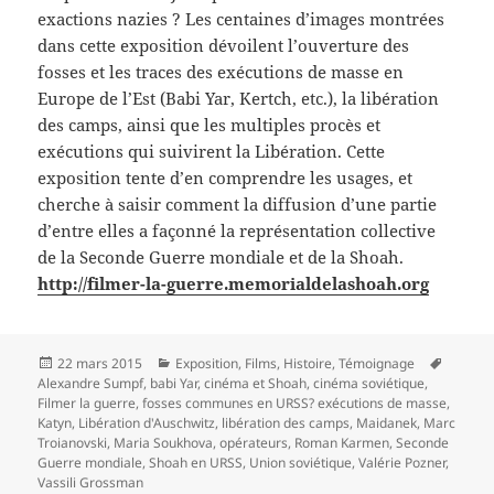
exactions nazies ? Les centaines d’images montrées
dans cette exposition dévoilent l’ouverture des
fosses et les traces des exécutions de masse en
Europe de l’Est (Babi Yar, Kertch, etc.), la libération
des camps, ainsi que les multiples procès et
exécutions qui suivirent la Libération. Cette
exposition tente d’en comprendre les usages, et
cherche à saisir comment la diffusion d’une partie
d’entre elles a façonné la représentation collective
de la Seconde Guerre mondiale et de la Shoah.
http://filmer-la-guerre.memorialdelashoah.org
Publié
Catégories
Mots-
22 mars 2015
Exposition
,
Films
,
Histoire
,
Témoignage
le
clés
Alexandre Sumpf
,
babi Yar
,
cinéma et Shoah
,
cinéma soviétique
,
Filmer la guerre
,
fosses communes en URSS? exécutions de masse
,
Katyn
,
Libération d'Auschwitz
,
libération des camps
,
Maidanek
,
Marc
Troianovski
,
Maria Soukhova
,
opérateurs
,
Roman Karmen
,
Seconde
Guerre mondiale
,
Shoah en URSS
,
Union soviétique
,
Valérie Pozner
,
Vassili Grossman