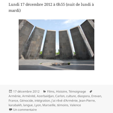
Lundi 17 décembre 2012 à 0h55 (nuit de lundi à
mardi)
Publié
Catégories
Mots-
17 décembre 2012
Films
,
Histoire
,
Témoignage
le
clés
Arménie
,
Arménité
,
Azerbaïdjan
,
Carlon
,
culture
,
diaspora
,
Erevan
,
France
,
Génocide
,
intégration
,
j'ai rêvé d'Arménie
,
Jean-Pierre
,
karabakh
,
langue
,
Lyon
,
Marseille
,
témoins
,
Valence
sur J’ai rêvé d’Arménie
Un commentaire