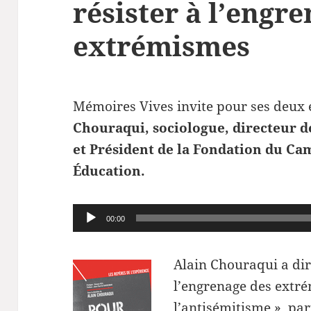
résister à l’engr
extrémismes
Mémoires Vives invite pour ses deux
Chouraqui, sociologue, directeur 
et Président de la Fondation du Ca
Éducation.
Lecteur
00:00
audio
Alain Chouraqui a diri
l’engrenage des extré
l’antisémitisme », pa