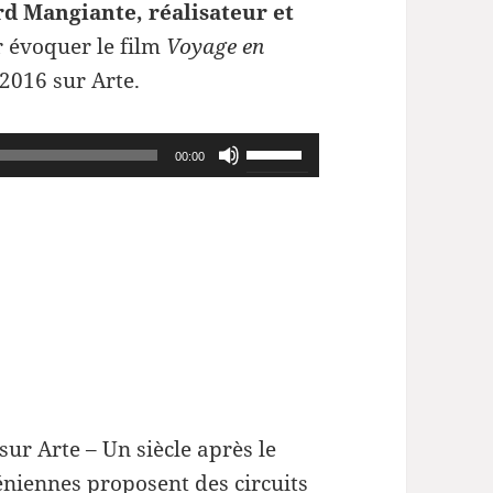
d Mangiante, réalisateur et
r évoquer le film
Voyage en
2016 sur Arte.
Utilisez
00:00
les
flèches
haut/bas
pour
augmenter
ou
diminuer
le
 sur Arte –
Un siècle après le
volume.
niennes proposent des circuits