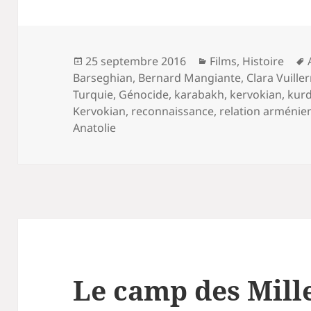
Publié
Catégories
25 septembre 2016
Films
,
Histoire
le
Barseghian
,
Bernard Mangiante
,
Clara Vuill
Turquie
,
Génocide
,
karabakh
,
kervokian
,
kur
Kervokian
,
reconnaissance
,
relation arménie
Anatolie
Le camp des Mill