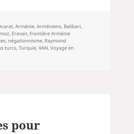
Mots-
Ararat
,
Arménie
,
Arméniens
,
Balibari
,
clés
ermoz
,
Erevan
,
frontière Arménie
des
,
négationnisme
,
Raymond
ns turcs
,
Turquie
,
VAN
,
Voyage en
es pour