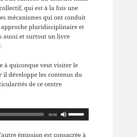
augmenter
collectif, qui est à la fois une
ou
des mécanismes qui ont conduit
diminuer
 approche pluridisciplinaire et
le
 aussi et surtout un livre
volume.
.
le à quiconque veut visiter le
 il développe les contenus du
rticularités de ce centre
.
Utilisez
00:00
les
flèches
’autre émission est consacrée à