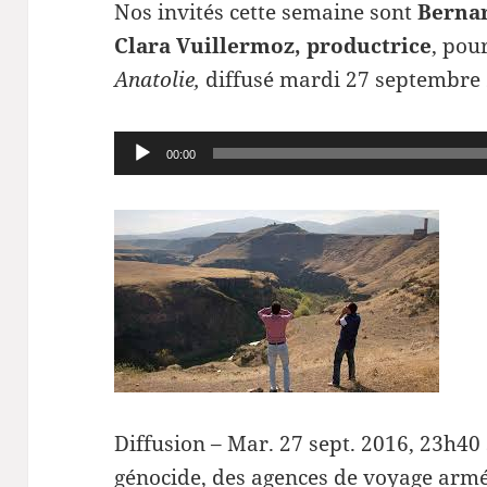
Nos invités cette semaine sont
Bernar
Clara Vuillermoz, productrice
, pou
Anatolie,
diffusé mardi 27 septembre 
Lecteur
00:00
audio
Diffusion – Mar. 27 sept. 2016, 23h40
génocide, des agences de voyage armé