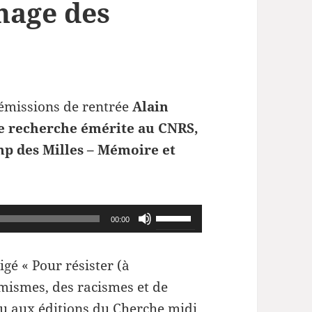
enage des
 émissions de rentrée
Alain
de recherche émérite au CNRS,
mp des Milles – Mémoire et
Utilisez
00:00
les
flèches
gé « Pour résister (à
haut/bas
mismes, des racismes et de
pour
ru aux éditions du Cherche midi.