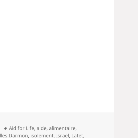
Mots-
Aid for Life
,
aide
,
alimentaire
,
clés
lles Darmon
,
isolement
,
Israël
,
Latet
,