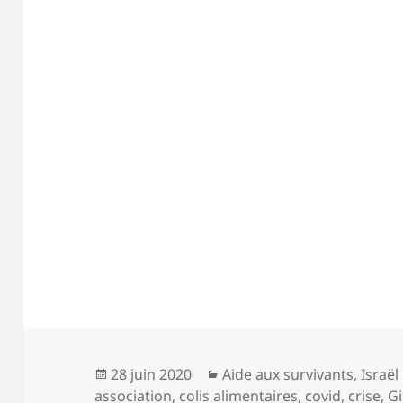
Publié
Catégories
28 juin 2020
Aide aux survivants
,
Israël
le
association
,
colis alimentaires
,
covid
,
crise
,
Gi