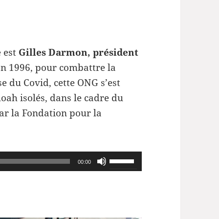
é est
Gilles Darmon, président
en 1996, pour combattre la
se du Covid, cette ONG s’est
oah isolés, dans le cadre du
ar la Fondation pour la
Utilisez
00:00
les
flèches
haut/bas