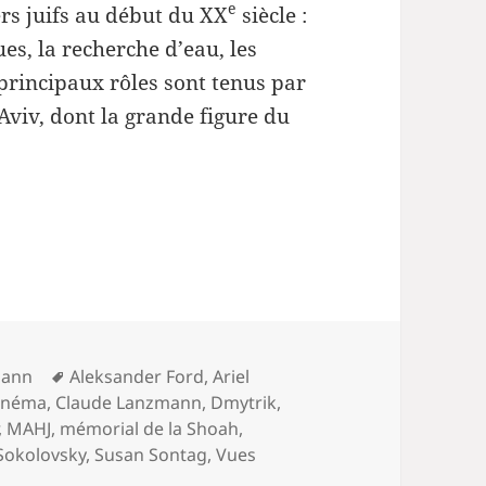
e
rs juifs au début du XX
siècle :
ues, la recherche d’eau, les
 principaux rôles sont tenus par
Aviv, dont la grande figure du
Mots-
mann
Aleksander Ford
,
Ariel
clés
inéma
,
Claude Lanzmann
,
Dmytrik
,
,
MAHJ
,
mémorial de la Shoah
,
Sokolovsky
,
Susan Sontag
,
Vues