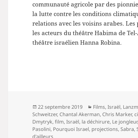
communauté agricole par des pionnie
la lutte contre les conditions climatiq
relations avec les voisins arabes. Les
les acteurs du théâtre Habima de Tel-
théâtre israélien Hanna Robina.
Publié
Catégories
22 septembre 2019
Films
,
Israël
,
Lanz
le
Schweitzer
,
Chantal Akerman
,
Chris Marker
,
c
Dmytryk
,
film
,
Israël
,
la déchirure
,
Le jongleur
Pasolini
,
Pourquoi Israel
,
projections
,
Sabra
,
d'ailleurs