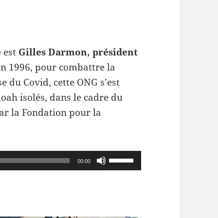
é est
Gilles Darmon, président
en 1996, pour combattre la
se du Covid, cette ONG s’est
oah isolés, dans le cadre du
ar la Fondation pour la
Utilisez
00:00
les
flèches
haut/bas