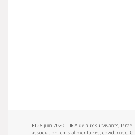
Publié
Catégories
28 juin 2020
Aide aux survivants
,
Israël
le
association
,
colis alimentaires
,
covid
,
crise
,
Gi