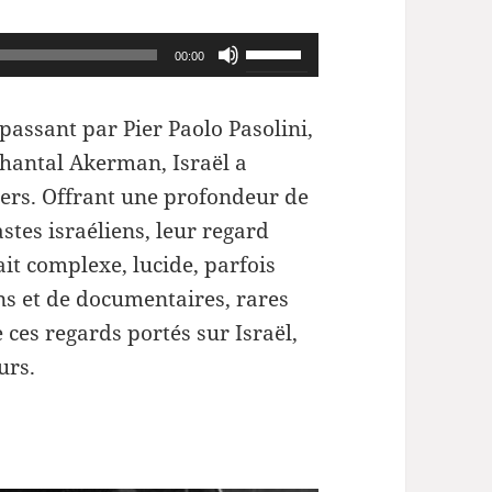
Utilisez
00:00
les
flèches
assant par Pier Paolo Pasolini,
haut/bas
hantal Akerman, Israël a
pour
ers. Offrant une profondeur de
augmenter
tes israéliens, leur regard
ou
ait complexe, lucide, parfois
diminuer
ons et de documentaires, rares
le
e ces regards portés sur Israël,
volume.
urs.