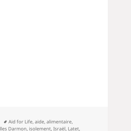
Mots-
Aid for Life
,
aide
,
alimentaire
,
clés
lles Darmon
,
isolement
,
Israël
,
Latet
,