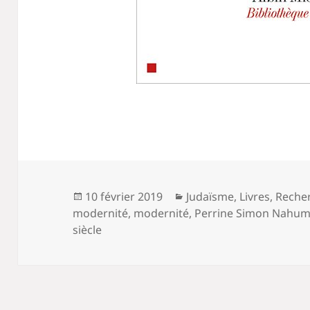
Publié
Catégories
10 février 2019
Judaïsme
,
Livres
,
Reche
le
modernité
,
modernité
,
Perrine Simon Nahu
siècle