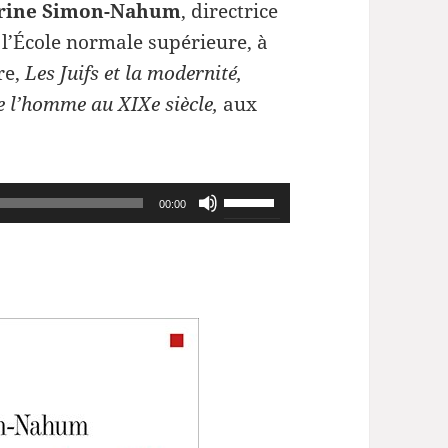
rine Simon-Nahum
, directrice
l’École normale supérieure, à
re,
Les Juifs et la modernité,
de l’homme au XIXe siècle,
aux
Utilisez
00:00
les
flèches
haut/bas
pour
augmenter
ou
diminuer
le