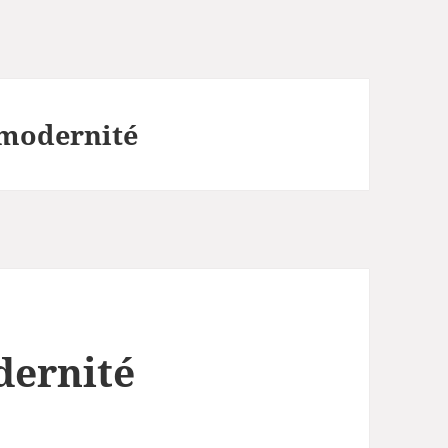
a modernité
odernité