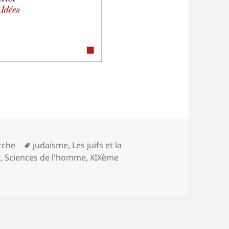
Mots-
rche
judaïsme
,
Les juifs et la
clés
m
,
Sciences de l'homme
,
XIXème