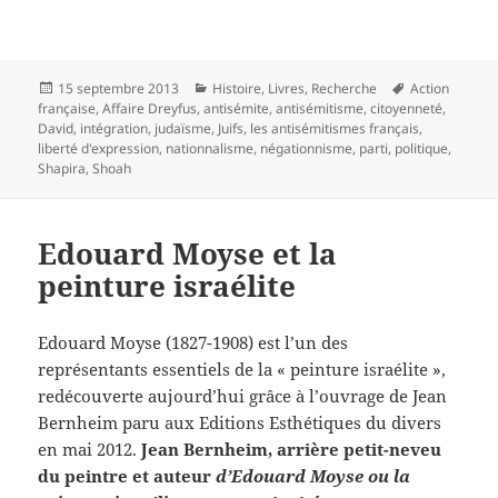
Publié
Catégories
Mots-
15 septembre 2013
Histoire
,
Livres
,
Recherche
Action
le
clés
française
,
Affaire Dreyfus
,
antisémite
,
antisémitisme
,
citoyenneté
,
David
,
intégration
,
judaïsme
,
Juifs
,
les antisémitismes français
,
liberté d'expression
,
nationnalisme
,
négationnisme
,
parti
,
politique
,
Shapira
,
Shoah
Edouard Moyse et la
peinture israélite
Edouard Moyse (1827-1908) est l’un des
représentants essentiels de la « peinture israélite »,
redécouverte aujourd’hui grâce à l’ouvrage de Jean
Bernheim paru aux Editions Esthétiques du divers
en mai 2012.
Jean Bernheim, arrière petit-neveu
du peintre et auteur
d’Edouard Moyse ou la