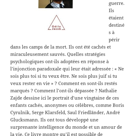
guerre.
Ils
étaient
destiné
s à
périr
dans les camps de la mort. Ils ont été cachés et
miraculeusement sauvés. Quelles stratégies
psychologiques ont-ils adoptées en réponse à
l’injonction paradoxale qui leur était adressée : « Ne
sois plus toi si tu veux être. Ne sois plus juif si tu
veux rester en vie » ? Comment en sont-ils restés
marqués ? Comment l’ont-ils dépassée ? Nathalie
Zajde dessine ici le portrait d’une vingtaine de ces
enfants cachés, anonymes ou célèbres, comme Boris
Cyrulnik, Serge Klarsfeld, Saul Friedländer, André
Glucksmann. Ils ont tous développé une
surprenante intelligence du monde et un amour de
la vie. Ce livre montre qu’il est possible de