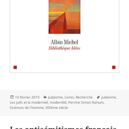
Publié
Catégories
Mots-
10 février 2019
Judaïsme
,
Livres
,
Recherche
judaïsme
,
le
clés
Les juifs et la modernité
,
modernité
,
Perrine Simon Nahum
,
Sciences de l'homme
,
XIXème siècle