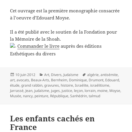
Cet ouvrage est la première monographie consacrée
à l’oeuvre d’Edouard Moyse.
Il a été publié avec le soutien de la Fondation pour
la Mémoire de la Shoah.
Commander le livre
auprès des éditions
Esthétiques du divers
Publié
Catégories
Mots-
10 juin 2012
Art
,
Divers
,
Judaïsme
algérie
,
antisémite
,
le
clés
art
,
avocats
,
Beaux-Arts
,
Bernheim
,
Dominique
,
Drumont
,
Edouard
,
étude
,
grand rabbin
,
gravures
,
histoire
,
Israélite
,
israélitisme
,
Jarrassé
,
Jean
,
judaïsme
,
juges
,
justice
,
leçon
,
lorrain
,
moine
,
Moyse
,
Musée
,
nancy
,
peinture
,
République
,
Sanhédrin
,
talmud
Les enfants cachés en
France