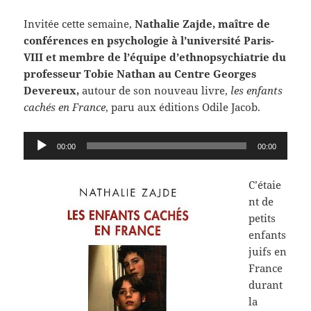
Invitée cette semaine,
Nathalie Zajde, maître de
conférences en psychologie à l’université Paris-
VIII et membre de l’équipe d’ethnopsychiatrie du
professeur Tobie Nathan au Centre Georges
Devereux,
autour de son nouveau livre,
les enfants
cachés en France
, paru aux éditions Odile Jacob.
Lecteur
00:00
00:00
audio
C’étaie
nt de
petits
enfants
juifs en
France
durant
la