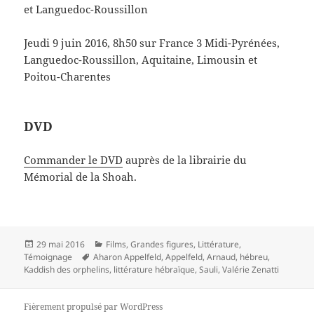
et Languedoc-Roussillon
Jeudi 9 juin 2016, 8h50 sur France 3 Midi-Pyrénées,
Languedoc-Roussillon, Aquitaine, Limousin et
Poitou-Charentes
DVD
Commander le DVD
auprès de la librairie du
Mémorial de la Shoah.
Publié
Catégories
29 mai 2016
Films
,
Grandes figures
,
Littérature
,
le
Mots-
Témoignage
Aharon Appelfeld
,
Appelfeld
,
Arnaud
,
hébreu
,
clés
Kaddish des orphelins
,
littérature hébraïque
,
Sauli
,
Valérie Zenatti
Fièrement propulsé par WordPress