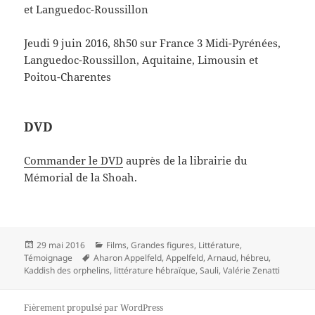
et Languedoc-Roussillon
Jeudi 9 juin 2016, 8h50 sur France 3 Midi-Pyrénées,
Languedoc-Roussillon, Aquitaine, Limousin et
Poitou-Charentes
DVD
Commander le DVD
auprès de la librairie du
Mémorial de la Shoah.
Publié
Catégories
29 mai 2016
Films
,
Grandes figures
,
Littérature
,
le
Mots-
Témoignage
Aharon Appelfeld
,
Appelfeld
,
Arnaud
,
hébreu
,
clés
Kaddish des orphelins
,
littérature hébraïque
,
Sauli
,
Valérie Zenatti
Fièrement propulsé par WordPress