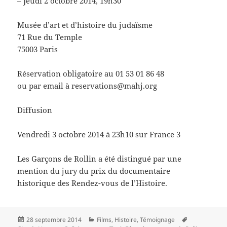
– Jeudi 2 octobre 2014, 19h30
Musée d’art et d’histoire du judaïsme
71 Rue du Temple
75003 Paris
Réservation obligatoire au 01 53 01 86 48
ou par email à reservations@mahj.org
Diffusion
Vendredi 3 octobre 2014 à 23h10 sur France 3
Les Garçons de Rollin a été distingué par une
mention du jury du prix du documentaire
historique des Rendez-vous de l’Histoire.
Publié
Catégories
Mots-
28 septembre 2014
Films
,
Histoire
,
Témoignage