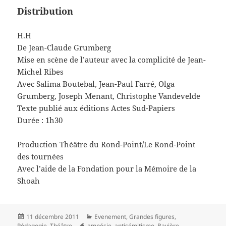
Distribution
H.H
De Jean-Claude Grumberg
Mise en scène de l’auteur avec la complicité de Jean-
Michel Ribes
Avec Salima Boutebal, Jean-Paul Farré, Olga
Grumberg, Joseph Menant, Christophe Vandevelde
Texte publié aux éditions Actes Sud-Papiers
Durée : 1h30
Production Théâtre du Rond-Point/Le Rond-Point
des tournées
Avec l’aide de la Fondation pour la Mémoire de la
Shoah
Publié
Catégories
11 décembre 2011
Evenement
,
Grandes figures
,
le
Mots-
Pédagogie
,
Théâtre
amnésie
,
antisémitisme
,
Bavière
,