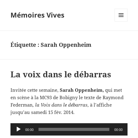
Mémoires Vives
MENU
ET
WIDGETS
Étiquette :
Sarah Oppenheim
La voix dans le débarras
Invitée cette semaine,
Sarah Oppenheim,
qui met
en scène à la MC93 de Bobigny le texte de Raymond
Federman
, la Voix dans le débarras
,
à l’affiche
jusqu’au samedi 15 fév. 2014.
Lecteur
00:00
00:00
audio