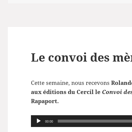
Le convoi des mè
Cette semaine, nous recevons
Rolande
aux éditions du Cercil le
Convoi de
Rapaport.
Lecteur
00:00
audio