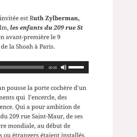
nvitée est R
uth Zylberman,
ilm,
les enfants du 209 rue St
en avant-première le 9
e la Shoah à Paris.
Utilisez
00:00
les
flèches
n pousse la porte cochère d’un
haut/bas
ments qui l’encercle, des
pour
mence. Qui a pour ambition de
augmenter
e du 209 rue Saint-Maur, de ses
ou
erre mondiale, au début de
diminuer
s ou étrangers étaient installés.