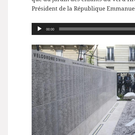
Président de la République Emmanue
Lecteur
00:00
audio