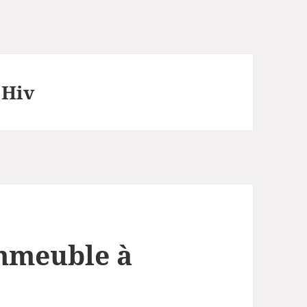
’Hiv
mmeuble à