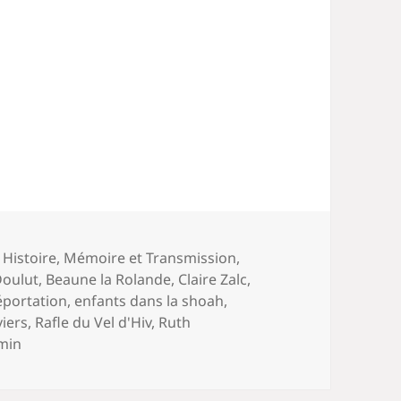
,
Histoire
,
Mémoire et Transmission
,
Doulut
,
Beaune la Rolande
,
Claire Zalc
,
éportation
,
enfants dans la shoah
,
viers
,
Rafle du Vel d'Hiv
,
Ruth
min