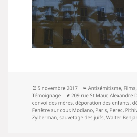
Publié
Catégories
5 novembre 2017
Antisémitisme
,
Films
le
Mots-
Témoignage
209 rue St Maur
,
Alexandre 
clés
convoi des mères
,
déporation des enfants
,
d
Fenêtre sur cour
,
Modiano
,
Paris
,
Perec
,
Pithi
Zylberman
,
sauvetage des juifs
,
Walter Benja