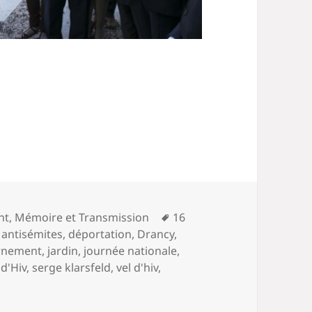
Mots-
nt
,
Mémoire et Transmission
16
clés
 antisémites
,
déportation
,
Drancy
,
rnement
,
jardin
,
journée nationale
,
 d'Hiv
,
serge klarsfeld
,
vel d'hiv
,