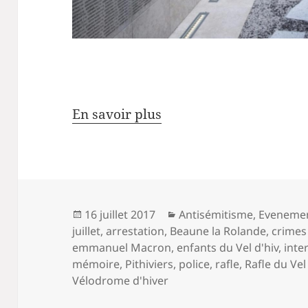
En savoir plus
Publié
Catégories
16 juillet 2017
Antisémitisme
,
Eveneme
le
juillet
,
arrestation
,
Beaune la Rolande
,
crimes
emmanuel Macron
,
enfants du Vel d'hiv
,
inte
mémoire
,
Pithiviers
,
police
,
rafle
,
Rafle du Vel
Vélodrome d'hiver