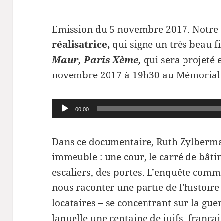
Emission du 5 novembre 2017. Notre i
réalisatrice,
qui signe un très beau f
Maur, Paris Xème,
qui sera projeté 
novembre 2017 à 19h30 au Mémorial d
Lecteur
00:00
audio
Dans ce documentaire, Ruth Zylberma
immeuble : une cour, le carré de bâti
escaliers, des portes. L’enquête com
nous raconter une partie de l’histoir
locataires – se concentrant sur la gu
laquelle une centaine de juifs, françai