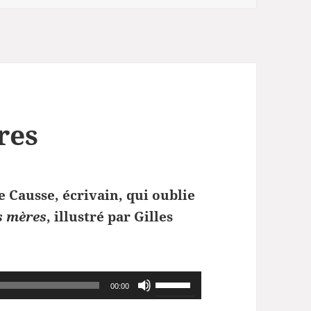
res
 Causse, écrivain, qui oublie
s mères
, illustré par Gilles
Utilisez
00:00
les