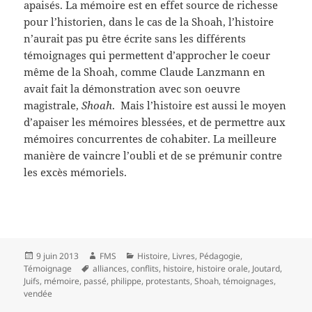
apaisés. La mémoire est en effet source de richesse
pour l’historien, dans le cas de la Shoah, l’histoire
n’aurait pas pu être écrite sans les différents
témoignages qui permettent d’approcher le coeur
même de la Shoah, comme Claude Lanzmann en
avait fait la démonstration avec son oeuvre
magistrale,
Shoah
. Mais l’histoire est aussi le moyen
d’apaiser les mémoires blessées, et de permettre aux
mémoires concurrentes de cohabiter. La meilleure
manière de vaincre l’oubli et de se prémunir contre
les excès mémoriels.
Publié
Auteur
Catégories
9 juin 2013
FMS
Histoire
,
Livres
,
Pédagogie
,
le
Mots-
Témoignage
alliances
,
conflits
,
histoire
,
histoire orale
,
Joutard
,
clés
Juifs
,
mémoire
,
passé
,
philippe
,
protestants
,
Shoah
,
témoignages
,
vendée