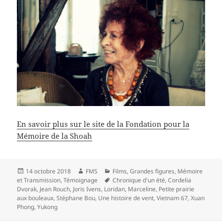
En savoir plus sur le site de la Fondation pour la
Mémoire de la Shoah
Publié
Auteur
Catégories
14 octobre 2018
FMS
Films
,
Grandes figures
,
Mémoire
le
Mots-
et Transmission
,
Témoignage
Chronique d'un été
,
Cordelia
clés
Dvorak
,
Jean Rouch
,
Joris Ivens
,
Loridan
,
Marceline
,
Petite prairie
aux bouleaux
,
Stéphane Bou
,
Une histoire de vent
,
Vietnam 67
,
Xuan
Phong
,
Yukong